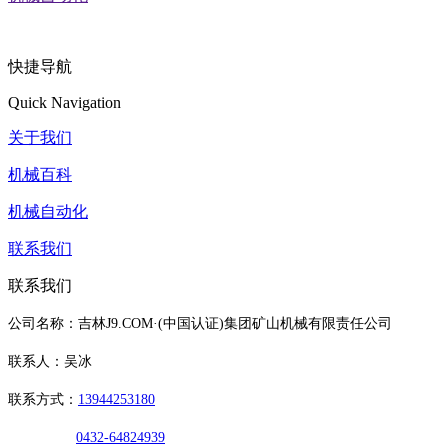
快捷导航
Quick Navigation
关于我们
机械百科
机械自动化
联系我们
联系我们
公司名称：吉林J9.COM·(中国认证)集团矿山机械有限责任公司
联系人：吴冰
联系方式：
13944253180
0432-64824939