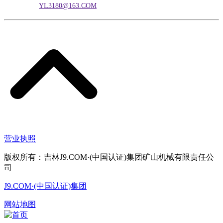
电子邮箱：
YL3180@163.COM
营业执照
版权所有：吉林J9.COM·(中国认证)集团矿山机械有限责任公
司
J9.COM·(中国认证)集团
网站地图