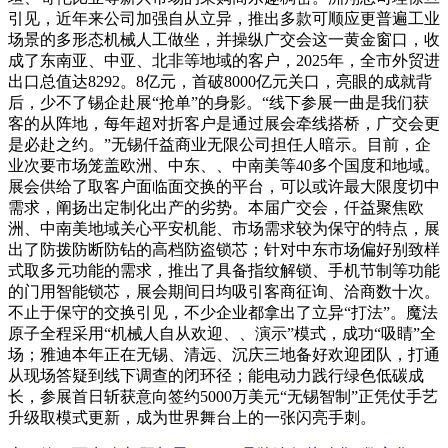
引见，近年来公司加强自从立异，推出多款可顺应更普遍工业
场景的多形态机械人工做坐，并操纵广交会这一黄金窗口，收
成了东南亚、中亚、北非等地域的客户，2025年，全市外贸进
出口总值达8292。8亿元，首破8000亿元关口，亮眼的成就背
后，少不了锡企赴展“抢单”的身影。“线下参展一曲是我们获
客的从阵地，每年超对折客户是通过展会牵线搭桥，广交会更
是必赴之约。”无锡仟益商业无限公司担任人暗示。目前，企
业次要市场笼盖欧洲、中东、、中南美等40多个国度和地域。
展会供给了取客户面临面交换的平台，可以或许最大限度切中
需求，阐扬出定制化出产的劣势。本届广交会，仟益聚焦欧
洲、中南美地域关心平安机能、市场需求较为保守的特点，展
出了防拨防断防钻的高档防盗锁芯；针对中东市场偏好别致样
式取多元功能的需求，推出了具备指纹解锁、手机节制等功能
的门用智能锁芯，展会期间日均吸引客商征询、洽商数十次。
不止于保守的交换引见，不少企业都拿出了立异“打法”。魔法
原子全程采用“机械人自从欢迎、、演示”模式，成功“吸睛”全
场；雅迪本年正在无锡、清远、沉庆三地备好欢迎团队，打通
从现场答疑到线下调查的闭环径；能电动力践行绿色低碳成
长，参展首日斩获意向签约5000万美元“无锡智制”正凭仗手艺
升级取模式更新，成为世界舞台上的一张闪亮手刺。