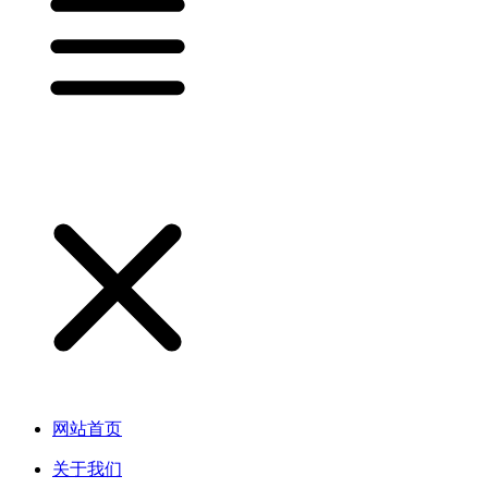
网站首页
关于我们