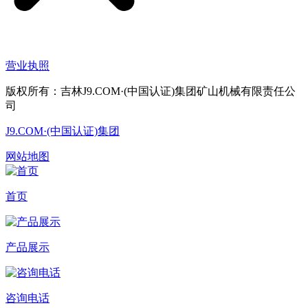
营业执照
版权所有：吉林J9.COM·(中国认证)集团矿山机械有限责任公
司
J9.COM·(中国认证)集团
网站地图
首页
产品展示
咨询电话