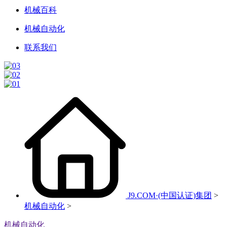
机械百科
机械自动化
联系我们
J9.COM·(中国认证)集团
>
机械自动化
>
机械自动化