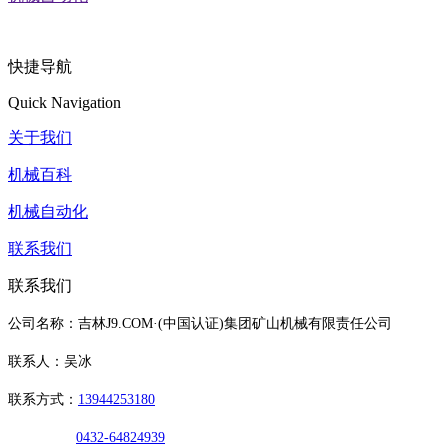
快捷导航
Quick Navigation
关于我们
机械百科
机械自动化
联系我们
联系我们
公司名称：吉林J9.COM·(中国认证)集团矿山机械有限责任公司
联系人：吴冰
联系方式：
13944253180
0432-64824939