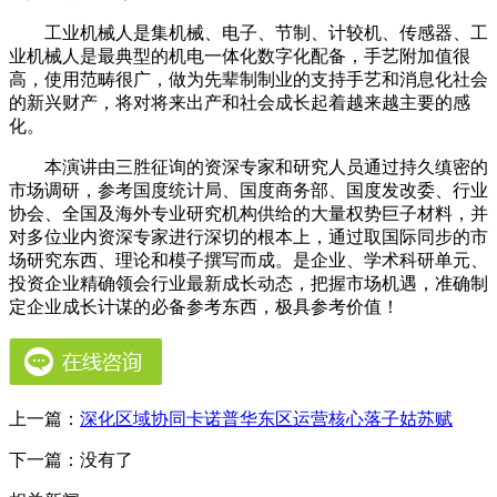
工业机械人是集机械、电子、节制、计较机、传感器、工
业机械人是最典型的机电一体化数字化配备，手艺附加值很
高，使用范畴很广，做为先辈制制业的支持手艺和消息化社会
的新兴财产，将对将来出产和社会成长起着越来越主要的感
化。
本演讲由三胜征询的资深专家和研究人员通过持久缜密的
市场调研，参考国度统计局、国度商务部、国度发改委、行业
协会、全国及海外专业研究机构供给的大量权势巨子材料，并
对多位业内资深专家进行深切的根本上，通过取国际同步的市
场研究东西、理论和模子撰写而成。是企业、学术科研单元、
投资企业精确领会行业最新成长动态，把握市场机遇，准确制
定企业成长计谋的必备参考东西，极具参考价值！
上一篇：
深化区域协同卡诺普华东区运营核心落子姑苏赋
下一篇：没有了