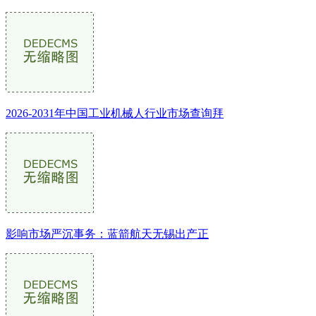
2026-2031年中国工业机械人行业市场查询拜
影响市场严沉事务：蓝箭航天无锡出产正