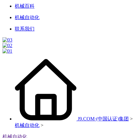
机械百科
机械自动化
联系我们
J9.COM·(中国认证)集团
>
机械自动化
>
机械自动化