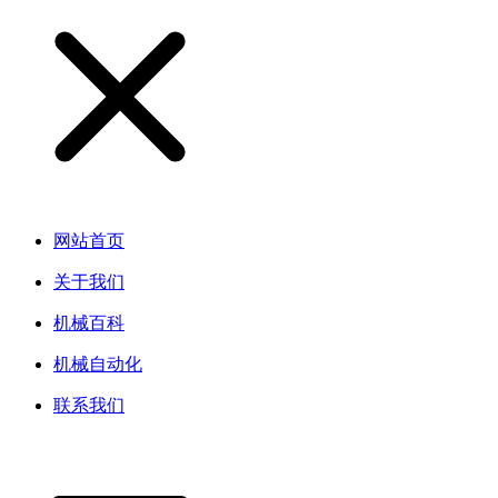
网站首页
关于我们
机械百科
机械自动化
联系我们