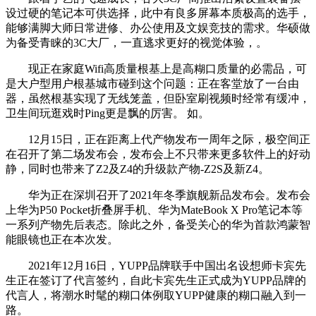
设过硬的笔记本可供选择，此中有良多屏幕本质极高的选手，
能够满脚大师日常进修、办公使用及文娱竞技的需求。华硕做
为备受青睐的3C大厂，一直逃求更好的视觉体验，。
现正在家庭Wifi高质量根基上是高糊口质量的必需品，可
是大户型用户根基城市碰到这个问题：正在客堂放了一台由
器，虽然根基实现了无线笼盖，但卧室刷视频时经常有缓冲，
卫生间玩逛戏时Ping更是飘的厉害。 如。
12月15日，正在距离上代产物发布一周年之际，极空间正
在召开了第二场发布会，发布会上不只带来更多软件上的好动
静，同时也带来了Z2及Z4的升级款产物-Z2S及新Z4。
华为正在深圳召开了2021年冬季旗舰新品发布会。发布会
上华为P50 Pocket折叠屏手机、华为MateBook X Pro笔记本等
一系列产物先后表态。除此之外，备受关心的华为首款鸿蒙智
能眼镜也正在本次发。
2021年12月16日，YUPP品牌联手中国出名设想师卡宾先
生正在签订了代言签约，自此卡宾先生正式成为YUPP品牌的
代言人，将潮水时髦的糊口体例取YUPP健康的糊口融入到一
路。