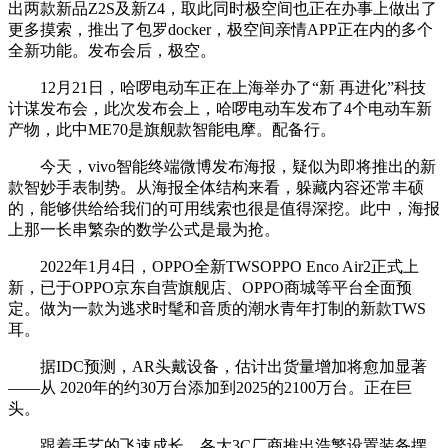
出两款新品Z2S及新Z4，取此同时极空间也正在办事上做出了
更多摸索，推出了包罗docker，极空间亲情APP正在内的多个
全新功能。发布会后，极空。
12月21日，哈啰电动车正在上海举办了“新 再进化”科技
计谋发布会，此次发布会上，哈啰电动车发布了4个电动车新
产物，此中ME70是旗舰款智能电摩。配备行。
今天，vivo智能终端微博发布海报，疑似为即将推出的新
款智妙手表制势。从海报全体结构来看，躲藏内容还常丰硕
的，能够供给给我们的可用线索也很是值得深挖。此中，海报
上那一长串繁杂的数学公式是最为抢。
2022年1月4日，OPPO全新TWSOPPO Enco Air2正式上
新，已于OPPO京东自营旗舰店、OPPO商城等平台全面预
定。做为一款为逃求时髦和音质的潮水青年打制的新款TWS
耳。
据IDC预测，AR头戴设备，估计出货量增加将愈加显著
——从 2020年的约30万台添加到2025的2100万台。正在巨
头。
跟着手艺的飞速成长，各大3C厂商推出浩繁设置装备摆