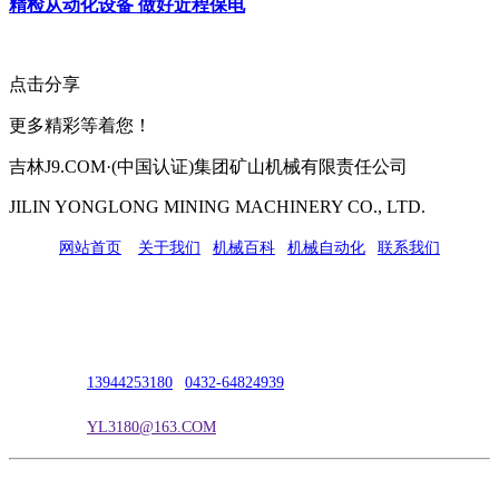
精检从动化设备 做好近程保电
点击分享
更多精彩等着您！
吉林J9.COM·(中国认证)集团矿山机械有限责任公司
JILIN YONGLONG MINING MACHINERY CO., LTD.
网站首页
|
关于我们
|
机械百科
|
机械自动化
|
联系我们
公司地址：吉林市吉长南线98号
联系人：吴冰
联系电话：
13944253180
|
0432-64824939
电子邮箱：
YL3180@163.COM