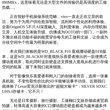
000MB/s，这意味着无论是大型文件的传输仍是高强度的工做
负载…。
正在智妙手机操做系统范畴，vivo一直走正在立异的前
沿，努力于为用户供给愈加智能、流利和个性化的利用体验。
全新OriginOS 5不只AI深度融入、流利度体验、内存办理机制
立异、人机交互体验升级、仿佛成为OOTD的一部门，一副外
不雅出格且功能丰硕的能贯穿你每天的工做和文娱，让你成为
分歧空间中个性最为明显的标签。
本次我们体验的是WD_BLACK P10 逛戏挪动硬盘6TB版
本，这是WD_BLACK针对逛戏快乐喜爱者推出的一款便携式
挪动逛戏库，取此同时这款硬盘还支撑接入逛戏从机进行存储
空间的拓展，接下来我们就来细致。
对于影像快乐喜爱者和刚入门的创做者而言，选择一张兼
具机能、不变性取性价比的SD卡能够说事半功倍。近期我们
就体验了Lexar雷克沙新推出的“超能大银卡”：SILVER SDXC
UHS-I存储卡，它不只！
无论是日常摄影、旅行摄影、工做糊口文娱存储或者贸易
拍摄，轻薄高速大容量的C口挪动固态硬盘都成为越来越多伴