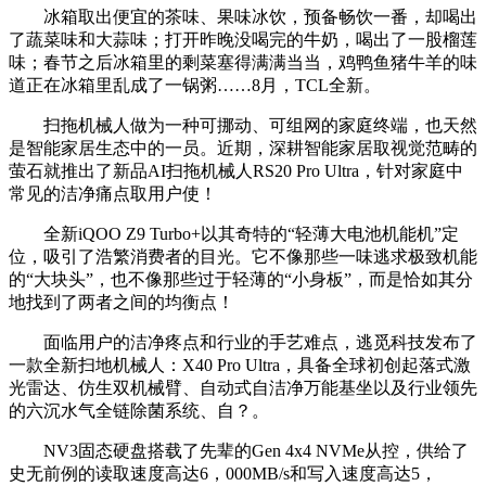
冰箱取出便宜的茶味、果味冰饮，预备畅饮一番，却喝出
了蔬菜味和大蒜味；打开昨晚没喝完的牛奶，喝出了一股榴莲
味；春节之后冰箱里的剩菜塞得满满当当，鸡鸭鱼猪牛羊的味
道正在冰箱里乱成了一锅粥……8月，TCL全新。
扫拖机械人做为一种可挪动、可组网的家庭终端，也天然
是智能家居生态中的一员。近期，深耕智能家居取视觉范畴的
萤石就推出了新品AI扫拖机械人RS20 Pro Ultra，针对家庭中
常见的洁净痛点取用户使！
全新iQOO Z9 Turbo+以其奇特的“轻薄大电池机能机”定
位，吸引了浩繁消费者的目光。它不像那些一味逃求极致机能
的“大块头”，也不像那些过于轻薄的“小身板”，而是恰如其分
地找到了两者之间的均衡点！
面临用户的洁净疼点和行业的手艺难点，逃觅科技发布了
一款全新扫地机械人：X40 Pro Ultra，具备全球初创起落式激
光雷达、仿生双机械臂、自动式自洁净万能基坐以及行业领先
的六沉水气全链除菌系统、自？。
NV3固态硬盘搭载了先辈的Gen 4x4 NVMe从控，供给了
史无前例的读取速度高达6，000MB/s和写入速度高达5，