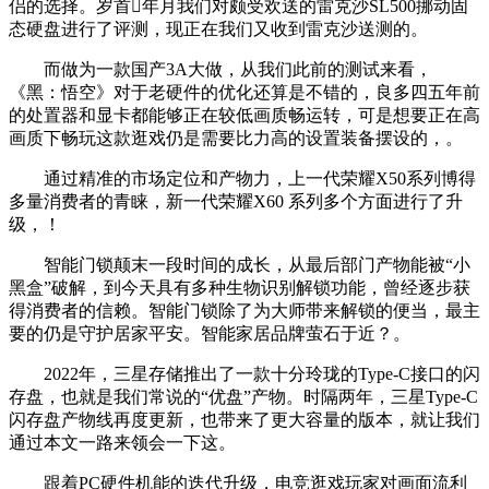
侣的选择。岁首年月我们对颇受欢送的雷克沙SL500挪动固
态硬盘进行了评测，现正在我们又收到雷克沙送测的。
而做为一款国产3A大做，从我们此前的测试来看，
《黑：悟空》对于老硬件的优化还算是不错的，良多四五年前
的处置器和显卡都能够正在较低画质畅运转，可是想要正在高
画质下畅玩这款逛戏仍是需要比力高的设置装备摆设的，。
通过精准的市场定位和产物力，上一代荣耀X50系列博得
多量消费者的青睐，新一代荣耀X60 系列多个方面进行了升
级，！
智能门锁颠末一段时间的成长，从最后部门产物能被“小
黑盒”破解，到今天具有多种生物识别解锁功能，曾经逐步获
得消费者的信赖。智能门锁除了为大师带来解锁的便当，最主
要的仍是守护居家平安。智能家居品牌萤石于近？。
2022年，三星存储推出了一款十分玲珑的Type-C接口的闪
存盘，也就是我们常说的“优盘”产物。时隔两年，三星Type-C
闪存盘产物线再度更新，也带来了更大容量的版本，就让我们
通过本文一路来领会一下这。
跟着PC硬件机能的迭代升级，电竞逛戏玩家对画面流利