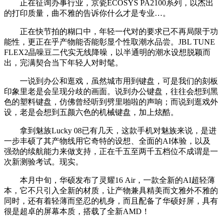
正在征询办事行业，京瓷ECOSYS PA2100系列，以杰出
的打印质量，曲不雅的告诉你什么才是专业…。
正在快节拍的糊口中，年轻一代对的要求已不再局限于功
能性，更正在乎产物能否能彰显个性取潮水品尝。JBL TUNE
FLEX2晶噪豆二代实无线降噪，以半通明的潮水设想脱颖而
出，完满契合当下年轻人对时髦。
一说到办公和逛戏，虽然城市用到键盘，可是我们的刻板
印象里老是会呈现分歧的画面。说到办公键盘，往往会想到黑
色的塑料键盘，仿佛曾经听到劈里啪啦的声响；而说到逛戏外
设，老是会想到五颜六色的机械键盘，加上炫酷。
拿到魅族Lucky 08已有几天，这款手机对魅族来说，是进
一步丰硕了其产物线用它奇特的设想、全面的AI体验，以及
强劲的续航能力来做支持，正在千五至两千五档位不成谓是一
次新测验考试。现实。
本月中旬，华硕发布了灵耀16 Air，一款全新的AI超轻薄
本，它不只引入全新的材质，让产物兼具精美而文雅外不雅的
同时，还有着轻薄而坚忍的机身，而且配备了华硕好屏，具有
很是超卓的屏幕本质，搭载了全新AMD！